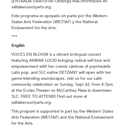
¡ENTRADA GRATUITA! Obtenga más información en
saltlakecountyarts.org.
Este programa es apoyado en parte por the Western
States Arts Federation (WESTAF) y the National
Endowment for the Arts.
***
English
VOCES EN BLOOM is a vibrant bi-lingual concert
featuring
AMBAR LUCID
bringing radical self-love and
empowerment with her cosmic rainbow of psychedelic
Latin pop, and SLC-native
DETZANY
will open with her
genre-blending soundscapes. Join us for our Latin
community celebration on Sunday, Sept 22, from 4-7pm
at the Eccles Theater on McCarthey Plaza in downtown
SLC. FREE TO ATTEND! Find out more at
saltlakecountyarts.org.
This program is supported in part by the Western States
Arts Federation (WESTAF) and the National Endowment
for the Arts.